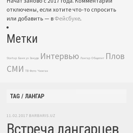
Начат заново с 2017 года. Комментарии
отключены, если хотите что-то спросить
или добавить — в
Фейсбуке
.
Метки
Интервью
Плов
Startup
Баня.уз
Зануда
Лангар
Общепит
СМИ
ТВ
Фото
Чимган
TAG / ЛАНГАР
11.02.2017
BARBARIS.UZ
Встреча лангарцев