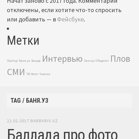
Начат заново с 2017 года. Комментарии
отключены, если хотите что-то спросить
или добавить — в
Фейсбуке
.
Метки
Интервью
Плов
Startup
Баня.уз
Зануда
Лангар
Общепит
СМИ
ТВ
Фото
Чимган
TAG / БАНЯ.УЗ
22.02.2017
BARBARIS.UZ
Баллада про фото