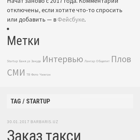
Начат заново с 2017 года. Комментарии
отключены, если хотите что-то спросить
или добавить — в
Фейсбуке
.
Метки
Интервью
Плов
Startup
Баня.уз
Зануда
Лангар
Общепит
СМИ
ТВ
Фото
Чимган
TAG / STARTUP
30.01.2017
BARBARIS.UZ
Заказ такси