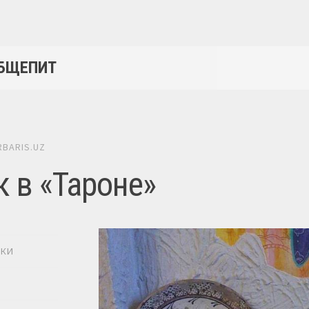
ОБЩЕПИТ
RBARIS.UZ
к в «Тароне»
ИКИ