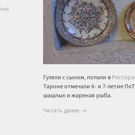
Ь
АРИЙ
Гуляли с сыном, попали в
Ресторан
Тароне отмечали 6- и 7-летие ПоТ
шашлык и жареная рыба.
Читать далее →