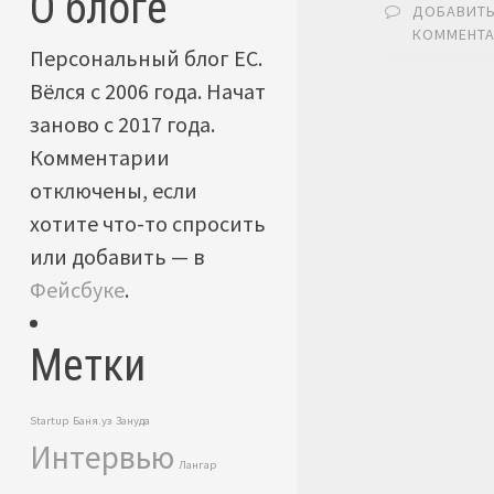
О блоге
ДОБАВИТ
КОММЕНТ
Персональный блог ЕС.
Вёлся с 2006 года. Начат
заново с 2017 года.
Комментарии
отключены, если
хотите что-то спросить
или добавить — в
Фейсбуке
.
Метки
Startup
Баня.уз
Зануда
Интервью
Лангар