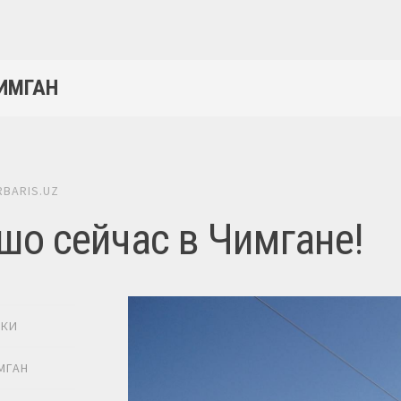
ЧИМГАН
RBARIS.UZ
шо сейчас в Чимгане!
ИКИ
МГАН