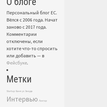
О блоге
Персональный блог ЕС.
Вёлся с 2006 года. Начат
заново с 2017 года.
Комментарии
отключены, если
хотите что-то спросить
или добавить — в
Фейсбуке
.
Метки
Startup
Баня.уз
Зануда
Интервью
Лангар