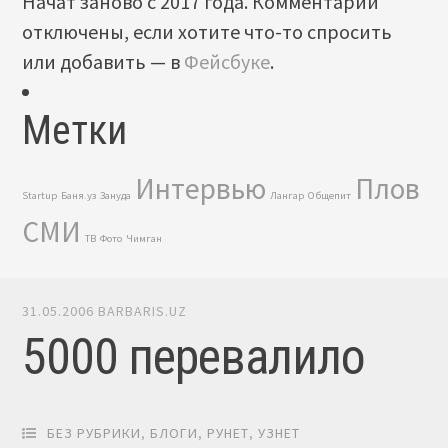
Начат заново с 2017 года. Комментарии
отключены, если хотите что-то спросить
или добавить — в
Фейсбуке
.
Метки
Интервью
Плов
Startup
Баня.уз
Зануда
Лангар
Общепит
СМИ
ТВ
Фото
Чимган
31.05.2006
BARBARIS.UZ
5000 перевалило
БЕЗ РУБРИКИ
,
БЛОГИ
,
РУНЕТ
,
УЗНЕТ