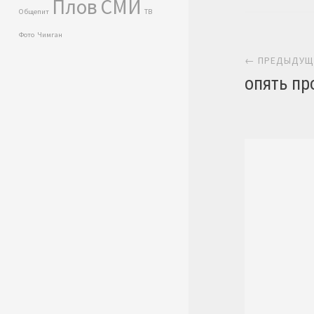
Плов
СМИ
Общепит
ТВ
Нави
Фото
Чимган
← ПРЕДЫДУЩ
опять про