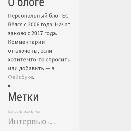
О блоге
Персональный блог ЕС.
Вёлся с 2006 года. Начат
заново с 2017 года.
Комментарии
отключены, если
хотите что-то спросить
или добавить — в
Фейсбуке
.
Метки
Startup
Баня.уз
Зануда
Интервью
Лангар