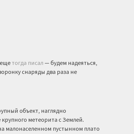
я еще
тогда писал
— будем надеяться,
 воронку снаряды два раза не
рупный объект, наглядно
крупного метеорита с Землей.
на малонаселенном пустынном плато