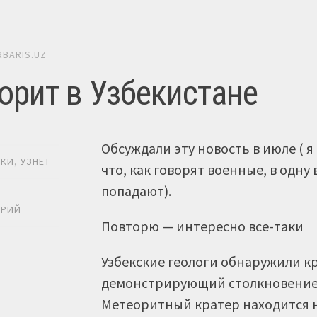
RBARIS.UZ
орит в Узбекистане
Обсуждали эту новость в июле ( 
ИКИ
,
УЗНЕТ
что, как говорят военные, в одну
попадают).
Ь
АРИЙ
Повторю — интересно все-таки
Узбекские геологи обнаружили к
демонстрирующий столкновение 
Метеоритный кратер находится 