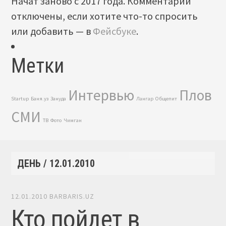
Начат заново с 2017 года. Комментарии
отключены, если хотите что-то спросить
или добавить — в
Фейсбуке
.
Метки
Интервью
Плов
Startup
Баня.уз
Зануда
Лангар
Общепит
СМИ
ТВ
Фото
Чимган
ДЕНЬ /
12.01.2010
12.01.2010
BARBARIS.UZ
Кто пойдет в