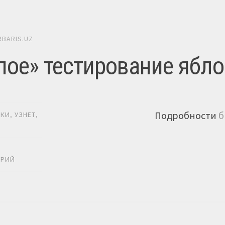
RBARIS.UZ
пое» тестирование ябло
Подробности
б
ИКИ
,
УЗНЕТ
,
Ь
АРИЙ
гация постов