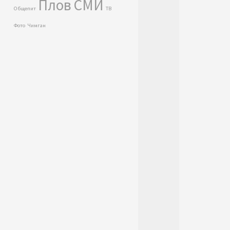
Плов
СМИ
Общепит
ТВ
Фото
Чимган