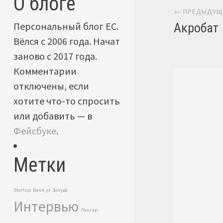
О блоге
← ПРЕДЫДУЩ
Персональный блог ЕС.
Акробат
Вёлся с 2006 года. Начат
заново с 2017 года.
Комментарии
отключены, если
хотите что-то спросить
или добавить — в
Фейсбуке
.
Метки
Startup
Баня.уз
Зануда
Интервью
Лангар