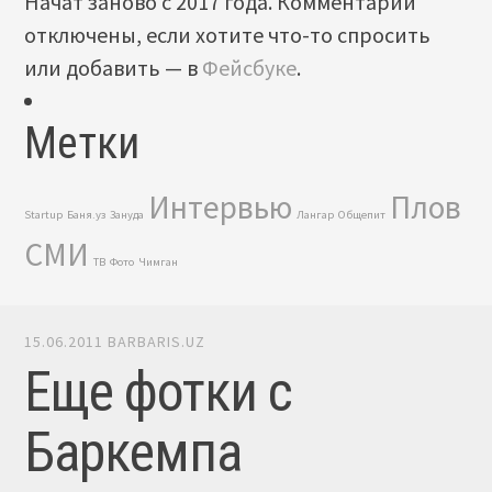
Начат заново с 2017 года. Комментарии
отключены, если хотите что-то спросить
или добавить — в
Фейсбуке
.
Метки
Интервью
Плов
Startup
Баня.уз
Зануда
Лангар
Общепит
СМИ
ТВ
Фото
Чимган
15.06.2011
BARBARIS.UZ
Еще фотки с
Баркемпа