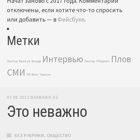
Начат заново с 2017 года. Комментарии
отключены, если хотите что-то спросить
или добавить — в
Фейсбуке
.
Метки
Интервью
Плов
Startup
Баня.уз
Зануда
Лангар
Общепит
СМИ
ТВ
Фото
Чимган
07.08.2012
BARBARIS.UZ
Это неважно
БЕЗ РУБРИКИ
,
ОБЩЕСТВО