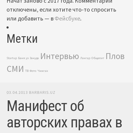
Начат заново с 2017 года. Комментарии
отключены, если хотите что-то спросить
или добавить — в
Фейсбуке
.
Метки
Интервью
Плов
Startup
Баня.уз
Зануда
Лангар
Общепит
СМИ
ТВ
Фото
Чимган
03.04.2013
BARBARIS.UZ
Манифест об
авторских правах в