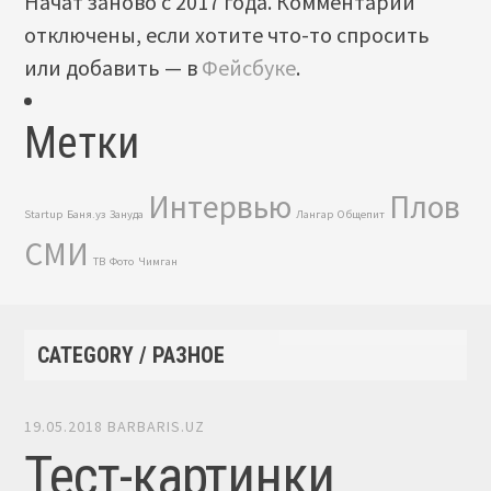
Начат заново с 2017 года. Комментарии
отключены, если хотите что-то спросить
или добавить — в
Фейсбуке
.
Метки
Интервью
Плов
Startup
Баня.уз
Зануда
Лангар
Общепит
СМИ
ТВ
Фото
Чимган
CATEGORY / РАЗНОЕ
19.05.2018
BARBARIS.UZ
Тест-картинки