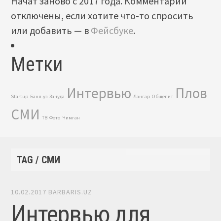
Начат заново с 2017 года. Комментарии
отключены, если хотите что-то спросить
или добавить — в
Фейсбуке
.
Метки
Интервью
Плов
Startup
Баня.уз
Зануда
Лангар
Общепит
СМИ
ТВ
Фото
Чимган
TAG / СМИ
10.02.2017
BARBARIS.UZ
Интервью для