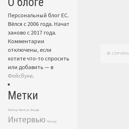
О блоге
Персональный блог ЕС.
Вёлся с 2006 года. Начат
заново с 2017 года.
Комментарии
отключены, если
© COPYRI
хотите что-то спросить
или добавить — в
Фейсбуке
.
Метки
Startup
Баня.уз
Зануда
Интервью
Лангар