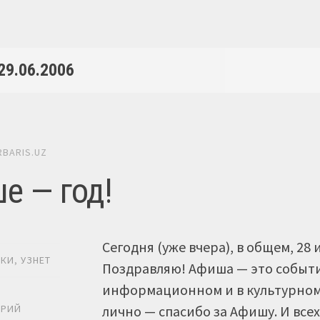
29.06.2006
RBARIS.UZ
е — год!
Cегодня (уже вчера), в общем, 28
ИКИ
,
УЗНЕТ
Поздравляю! Афиша — это событие
информационном и в культурном 
Ь
лично — спасибо за Афишу. И все
АРИЙ