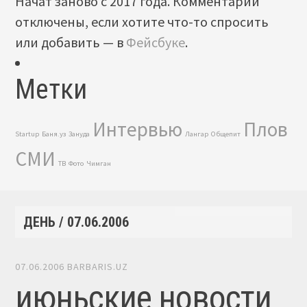
Начат заново с 2017 года. Комментарии
отключены, если хотите что-то спросить
или добавить — в
Фейсбуке
.
Метки
Интервью
Плов
Startup
Баня.уз
Зануда
Лангар
Общепит
СМИ
ТВ
Фото
Чимган
ДЕНЬ /
07.06.2006
07.06.2006
BARBARIS.UZ
июньские новости