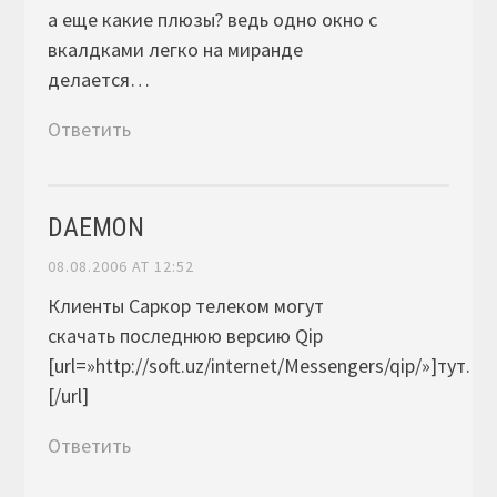
а еще какие плюзы? ведь одно окно с
вкалдками легко на миранде
делается…
Ответить
DAEMON
08.08.2006 AT 12:52
Клиенты Саркор телеком могут
скачать последнюю версию Qip
[url=»http://soft.uz/internet/Messengers/qip/»]тут.
[/url]
Ответить