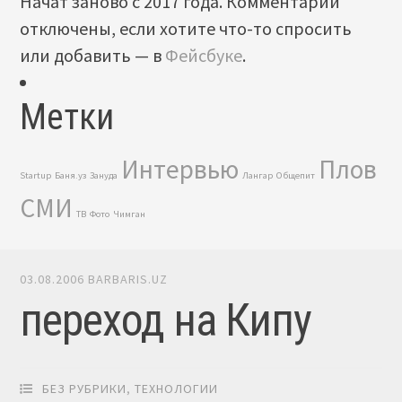
Начат заново с 2017 года. Комментарии
отключены, если хотите что-то спросить
или добавить — в
Фейсбуке
.
Метки
Интервью
Плов
Startup
Баня.уз
Зануда
Лангар
Общепит
СМИ
ТВ
Фото
Чимган
03.08.2006
BARBARIS.UZ
переход на Кипу
БЕЗ РУБРИКИ
,
ТЕХНОЛОГИИ