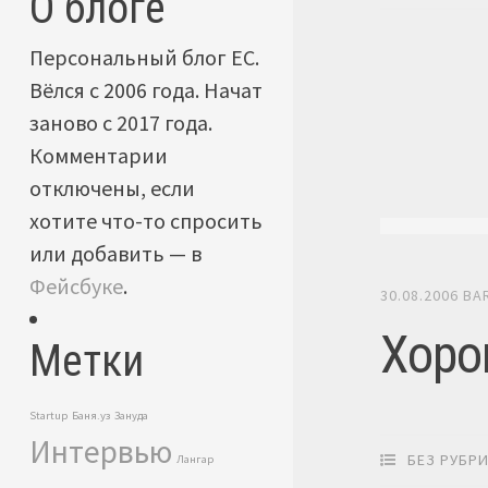
О блоге
Персональный блог ЕС.
Вёлся с 2006 года. Начат
заново с 2017 года.
Комментарии
отключены, если
хотите что-то спросить
или добавить — в
Фейсбуке
.
30.08.2006
BA
Хоро
Метки
Startup
Баня.уз
Зануда
Интервью
БЕЗ РУБР
Лангар