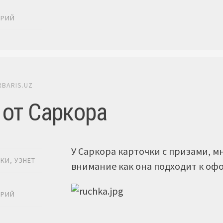
Ь
АРИЙ
RBARIS.UZ
 от Саркора
У Саркора карточки с призами, м
ИКИ
,
УЗНЕТ
внимание как она подходит к оф
Ь
АРИЙ