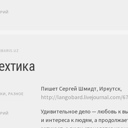
Ь
АРИЙ
RBARIS.UZ
ехтика
Пишет Сергей Шмидт, Иркутск,
ИКИ
,
РАЗНОЕ
http://langobard.livejournal.com/6
Ь
Удивительное дело — любовь к в
АРИЙ
и интереса к людям, а продолжае