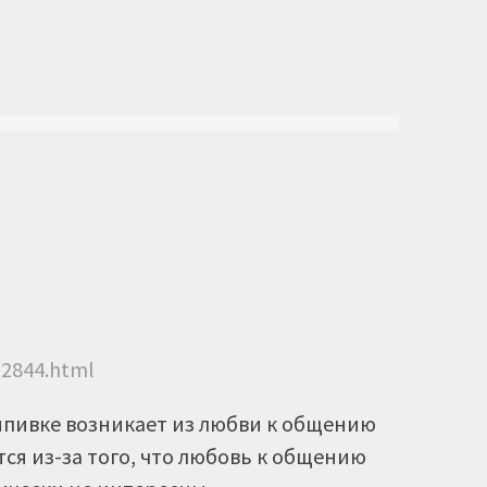
72844.html
ыпивке возникает из любви к общению
тся из-за того, что любовь к общению