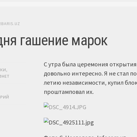
RBARIS.UZ
дня гашение марок
С утра была церемония открытия
ИКИ
,
довольно интересно. Я не стал п
ЗНЕТ
летию независимости, купил блок
проштамповал их.
Ь
АРИЙ