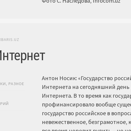
Фото С. Наследова, Infocom.uz
RBARIS.UZ
Интернет
Антон Носик: «Государство росси
ИКИ
,
РАЗНОЕ
Интернета на сегодняшний день 
Интернета. В то время как госуд
Ь
профинансировало вообще сущес
АРИЙ
государство российское в вопро
невежественное, безграмотное, к
все время норовит рулить – но н