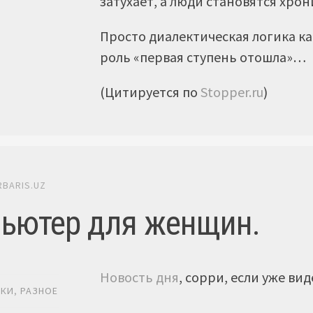
затухает, а люди становятся хро
Просто диалектическая логика к
роль «первая ступень отошла»…
(Цитируется по
Stopper.ru
)
RBARIS.UZ
ьютер для женщин.
Новость дня
, сорри, если уже ви
ИКИ
,
РАЗНОЕ