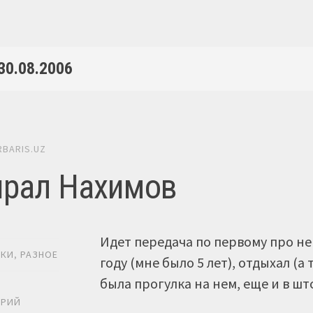
30.08.2006
RBARIS.UZ
рал Нахимов
Идет передача по первому про нег
ИКИ
,
РАЗНОЕ
году (мне было 5 лет), отдыхал (а 
была прогулка на нем, еще и в 
Ь
АРИЙ