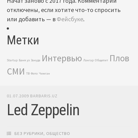
Начат заново с 2017 года. Комментарии
отключены, если хотите что-то спросить
или добавить — в
Фейсбуке
.
Метки
Интервью
Плов
Startup
Баня.уз
Зануда
Лангар
Общепит
СМИ
ТВ
Фото
Чимган
01.07.2009
BARBARIS.UZ
Led Zeppelin
БЕЗ РУБРИКИ
,
ОБЩЕСТВО