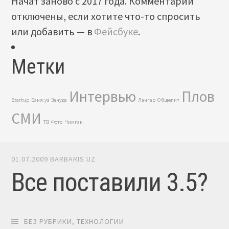
Начат заново с 2017 года. Комментарии
отключены, если хотите что-то спросить
или добавить — в
Фейсбуке
.
Метки
Интервью
Плов
Startup
Баня.уз
Зануда
Лангар
Общепит
СМИ
ТВ
Фото
Чимган
01.07.2009
BARBARIS.UZ
Все поставили 3.5?
БЕЗ РУБРИКИ
,
ТЕХНОЛОГИИ