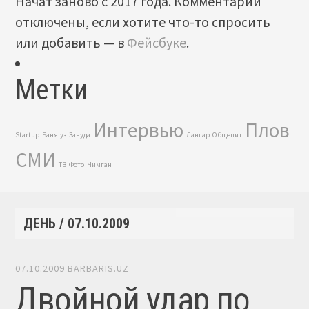
Начат заново с 2017 года. Комментарии
отключены, если хотите что-то спросить
или добавить — в
Фейсбуке
.
Метки
Интервью
Плов
Startup
Баня.уз
Зануда
Лангар
Общепит
СМИ
ТВ
Фото
Чимган
ДЕНЬ /
07.10.2009
07.10.2009
BARBARIS.UZ
Двойной удар по