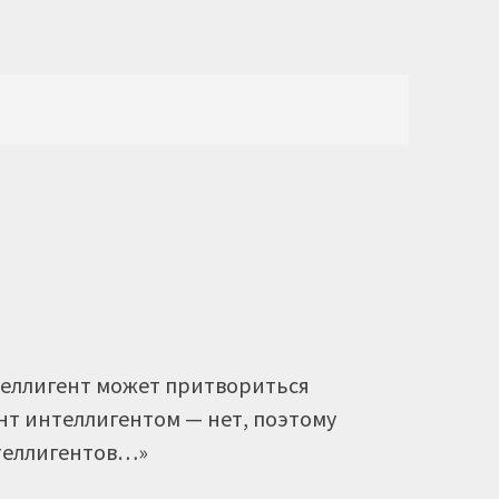
теллигент может притвориться
нт интеллигентом — нет, поэтому
теллигентов…»