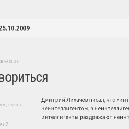
25.10.2009
RBARIS.UZ
вориться
Дмитрий Лихачев писал, что «ин
ИКИ
,
РАЗНОЕ
неинтеллигентом, а неинтеллиге
интеллигенты раздражают неин
Ь
АРИЙ