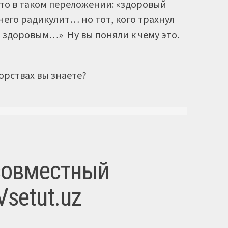
это в таком переложении: «здоровый
него радикулит… но тот, кого трахнул
 здоровым…» Ну вы поняли к чему это.
орствах вы знаете?
совместный
Vsetut.uz