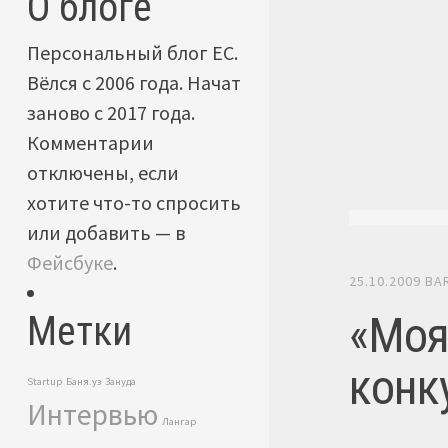
О блоге
Персональный блог ЕС.
Вёлся с 2006 года. Начат
заново с 2017 года.
Комментарии
отключены, если
хотите что-то спросить
или добавить — в
Фейсбуке
.
25.10.2009
BA
«Моя
Метки
конку
Startup
Баня.уз
Зануда
Интервью
Лангар