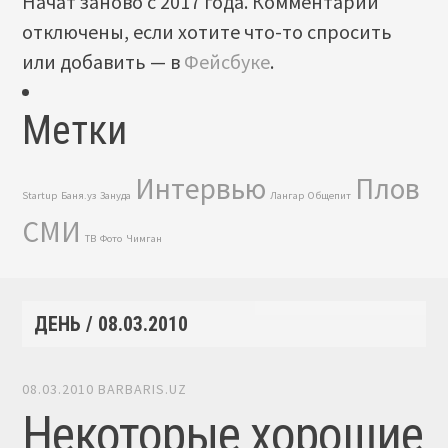
Начат заново с 2017 года. Комментарии
отключены, если хотите что-то спросить
или добавить — в
Фейсбуке
.
Метки
Интервью
Плов
Startup
Баня.уз
Зануда
Лангар
Общепит
СМИ
ТВ
Фото
Чимган
ДЕНЬ /
08.03.2010
08.03.2010
BARBARIS.UZ
Некоторые хорошие