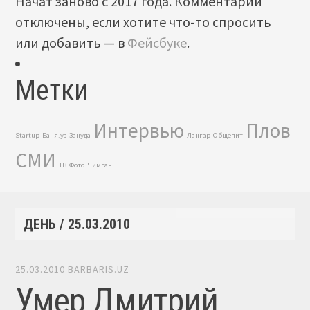
Начат заново с 2017 года. Комментарии
отключены, если хотите что-то спросить
или добавить — в
Фейсбуке
.
Метки
Интервью
Плов
Startup
Баня.уз
Зануда
Лангар
Общепит
СМИ
ТВ
Фото
Чимган
ДЕНЬ /
25.03.2010
25.03.2010
BARBARIS.UZ
Умер Дмитрий