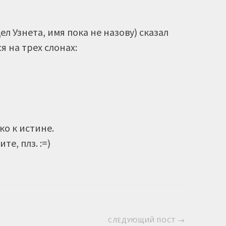
л Узнета, имя пока не назову) сказал
я на трех слонах:
ко к истине.
е, плз. :=)
СЛЕДУЮЩИЙ ПОСТ →