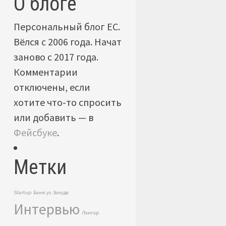
О блоге
Персональный блог ЕС.
Вёлся с 2006 года. Начат
заново с 2017 года.
Комментарии
отключены, если
хотите что-то спросить
или добавить — в
Фейсбуке
.
Метки
Startup
Баня.уз
Зануда
Интервью
Лангар