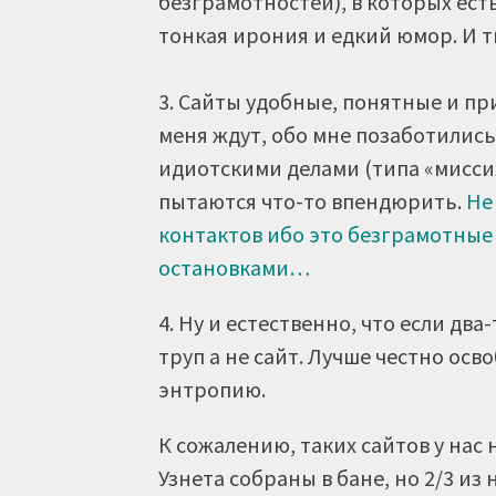
безграмотностей), в которых ест
тонкая ирония и едкий юмор. И 
3. Сайты удобные, понятные и пр
меня ждут, обо мне позаботились 
идиотскими делами (типа «миссия
пытаются что-то впендюрить.
Не
контактов ибо это безграмотные 
остановками…
4. Ну и естественно, что если два
труп а не сайт. Лучше честно осв
энтропию.
К сожалению, таких сайтов у нас
Узнета собраны в бане, но 2/3 из