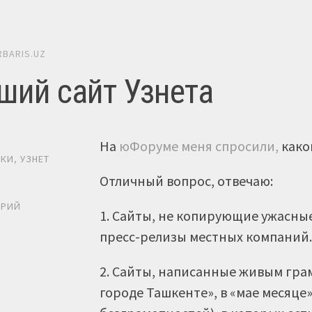
RBARIS.UZ
ший сайт Узнета
На
юФоруме меня спросили,
како
ИКИ
,
УЗНЕТ
Отличный вопрос, отвечаю:
Ь
АРИЙ
1. Сайты, не копирующие ужасные
пресс-релизы местных компаний
2. Сайты, написанные живым гра
городе Ташкенте», в «мае месяце