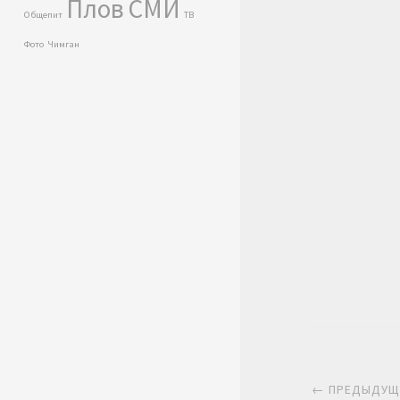
Плов
СМИ
Общепит
ТВ
Фото
Чимган
Нави
← ПРЕДЫДУЩ