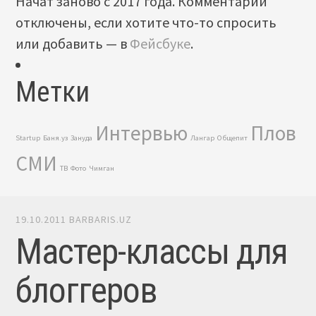
Начат заново с 2017 года. Комментарии
отключены, если хотите что-то спросить
или добавить — в
Фейсбуке
.
Метки
Интервью
Плов
Startup
Баня.уз
Зануда
Лангар
Общепит
СМИ
ТВ
Фото
Чимган
19.10.2011
BARBARIS.UZ
Мастер-классы для
блоггеров