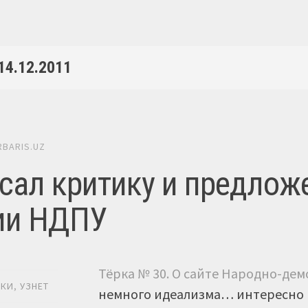
14.12.2011
RBARIS.UZ
сал критику и предложе
ии НДПУ
Тёрка № 30. О сайте Народно-де
ИКИ
,
УЗНЕТ
немного идеализма… интересно 