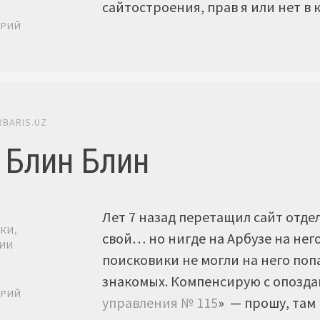
сайтостроения, прав я или нет в 
Ь
АРИЙ
RBARIS.UZ
 Блин Блин
Лет 7 назад перетащил сайт отдел
ИКИ
,
свой… но нигде на Арбузе на него
ГИИ
поисковики не могли на него по
знакомых. Компенсирую с опозд
Ь
АРИЙ
управления № 115
» — прошу, там