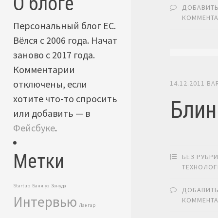
О блоге
ДОБАВИТ
КОММЕНТ
Персональный блог ЕС.
Вёлся с 2006 года. Начат
заново с 2017 года.
Комментарии
отключены, если
14.12.2011
BA
хотите что-то спросить
Блин
или добавить — в
Фейсбуке
.
Метки
БЕЗ РУБР
ТЕХНОЛО
Startup
Баня.уз
Зануда
ДОБАВИТ
Интервью
КОММЕНТ
Лангар