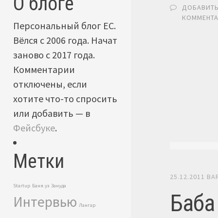
О блоге
ДОБАВИТ
КОММЕНТ
Персональный блог ЕС.
Вёлся с 2006 года. Начат
заново с 2017 года.
Комментарии
отключены, если
хотите что-то спросить
или добавить — в
Фейсбуке
.
Метки
25.12.2011
BA
Startup
Баня.уз
Зануда
Баба 
Интервью
Лангар