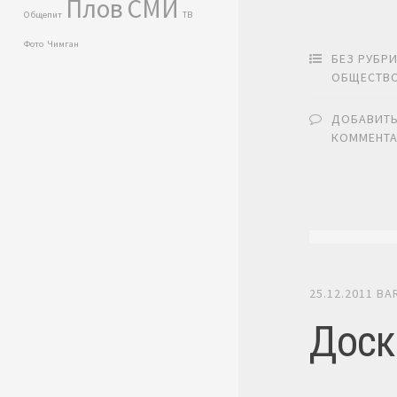
Плов
СМИ
Общепит
ТВ
Фото
Чимган
БЕЗ РУБР
ОБЩЕСТВ
ДОБАВИТ
КОММЕНТ
25.12.2011
BA
Доск