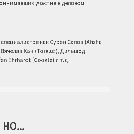
принимавших участие в деловом
специалистов как Сурен Сапов (Afisha
 Вячелав Кан (Torg.uz), Дильшод
n Ehrhardt (Google) и т.д.
, но…