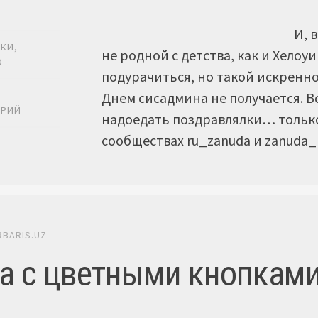
И, 
ИКИ
,
не родной с детства, как и Хел
О
подурачиться, но такой искренно
Днем сисадмина не получается. В
Ь
АРИЙ
надоедать поздравлялки… только
сообществах ru_zanuda и zanuda_r
RBARIS.UZ
а с цветными кнопками