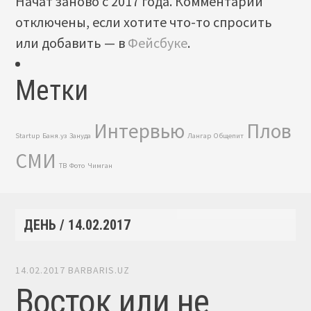
Начат заново с 2017 года. Комментарии
отключены, если хотите что-то спросить
или добавить — в
Фейсбуке
.
Метки
Интервью
Плов
Startup
Баня.уз
Зануда
Лангар
Общепит
СМИ
ТВ
Фото
Чимган
ДЕНЬ /
14.02.2017
14.02.2017
BARBARIS.UZ
Восток или не