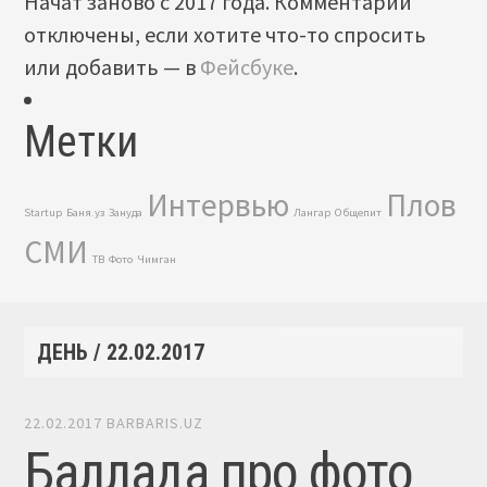
Начат заново с 2017 года. Комментарии
отключены, если хотите что-то спросить
или добавить — в
Фейсбуке
.
Метки
Интервью
Плов
Startup
Баня.уз
Зануда
Лангар
Общепит
СМИ
ТВ
Фото
Чимган
ДЕНЬ /
22.02.2017
22.02.2017
BARBARIS.UZ
Баллада про фото