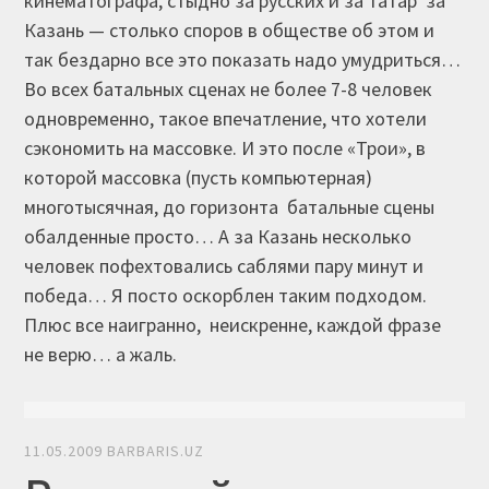
кинематографа, стыдно за русских и за татар за
Казань — столько споров в обществе об этом и
так бездарно все это показать надо умудриться…
Во всех батальных сценах не более 7-8 человек
одновременно, такое впечатление, что хотели
сэкономить на массовке. И это после «Трои», в
которой массовка (пусть компьютерная)
многотысячная, до горизонта батальные сцены
обалденные просто… А за Казань несколько
человек пофехтовались саблями пару минут и
победа… Я посто оскорблен таким подходом.
Плюс все наигранно, неискренне, каждой фразе
не верю… а жаль.
11.05.2009
BARBARIS.UZ