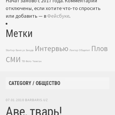
Начат заново с 2017 года. Комментарии
отключены, если хотите что-то спросить
или добавить — в
Фейсбуке
.
Метки
Интервью
Плов
Startup
Баня.уз
Зануда
Лангар
Общепит
СМИ
ТВ
Фото
Чимган
CATEGORY / ОБЩЕСТВО
07.01.2010
BARBARIS.UZ
Аве, тварь!