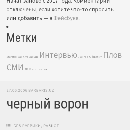
Начат заново с 2017 года. Комментарии
отключены, если хотите что-то спросить
или добавить — в
Фейсбуке
.
Метки
Интервью
Плов
Startup
Баня.уз
Зануда
Лангар
Общепит
СМИ
ТВ
Фото
Чимган
27.06.2006
BARBARIS.UZ
черный ворон
БЕЗ РУБРИКИ
,
РАЗНОЕ